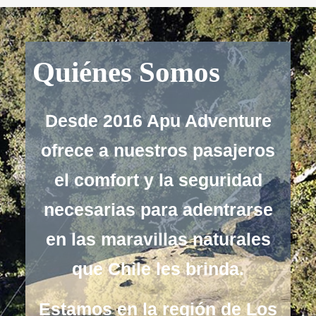
Quiénes Somos
Desde 2016 Apu Adventure
ofrece a nuestros pasajeros
el comfort y la segurida
d
necesarias para adentrarse
en las maravillas naturales
que Chile les brinda.
Estamos en la región de Los